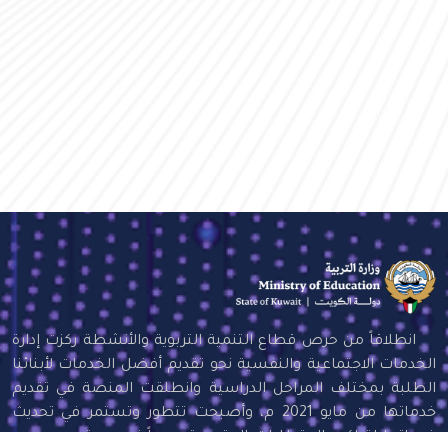
انطلاقاً من حرص قطاع التنمية التربوية والأنشطة ركزت إدارة
الخدمات الاجتماعية والنفسية نحو تقديم أفضل الخدمات لأبنائنا
الطلبة بمختلف المراحل الدراسية وانطلقت المنصة في تقديم
خدماتها من مايو 2021 م، وأصبحت تتطور وتستمر في تحديث
خدماتها لتواكب المتطلبات المتجددة سعياً نحو مجتمع مدرسي