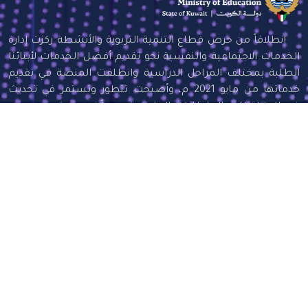
انطلاقاً من حرص قطاع التنمية التربوية والأنشطة ركزت إدارة
الخدمات الاجتماعية والنفسية نحو تقديم أفضل الخدمات لأبنائنا
الطلبة بمختلف المراحل الدراسية وانطلقت المنصة في تقديم
خدماتها من مايو 2021 م، وأصبحت تتطور وتستمر في تحديث
خدماتها لتواكب المتطلبات المتجددة سعياً نحو مجتمع مدرسي
وطلابي يتمتع بالصحة النفسية والأجواء الاجتماعية والتعليمية
والتربوية الآمنة والسليمة.
روابط سريعة
الأسئلة الشائعة
معلومات التواصل
مواعيد العمل: 7:00 AM الي 2:00 PM